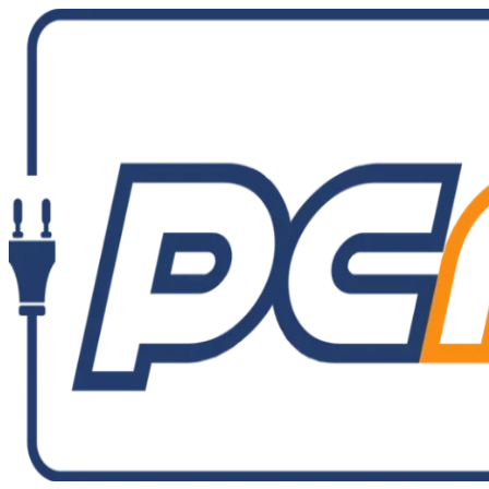
Ir
al
contenido