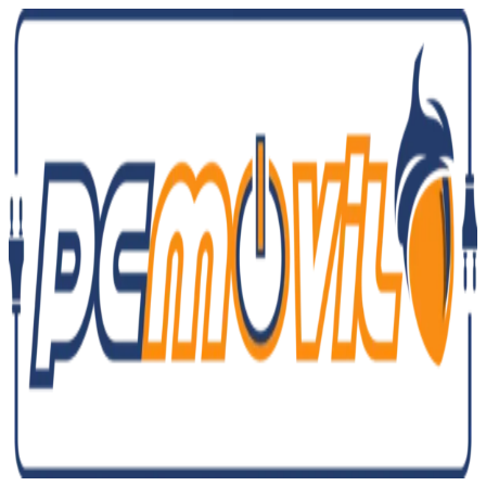
Ir
al
contenido