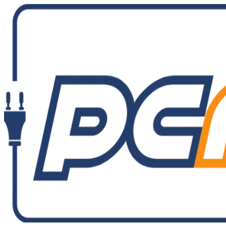
Ir
al
contenido