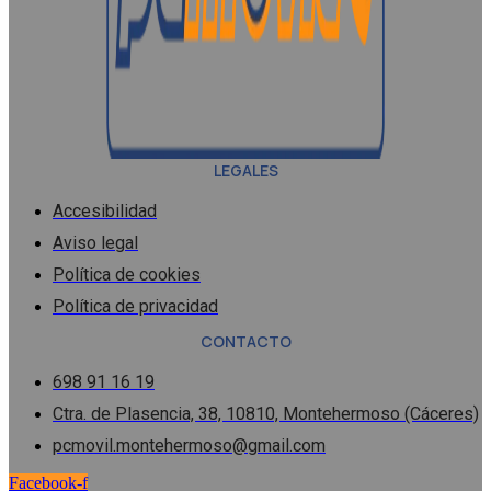
LEGALES
Accesibilidad
Aviso legal
Política de cookies
Política de privacidad
CONTACTO
698 91 16 19
Ctra. de Plasencia, 38, 10810, Montehermoso (Cáceres)
pcmovil.montehermoso@gmail.com
Facebook-f