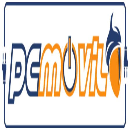
Ir
al
contenido