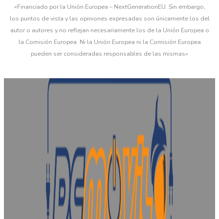
«Financiado por la Unión Europea – NextGenerationEU. Sin embargo,
los puntos de vista y las opiniones expresadas son únicamente los del
autor o autores y no reflejan necesariamente los de la Unión Europea o
la Comisión Europea. Ni la Unión Europea ni la Comisión Europea
pueden ser consideradas responsables de las mismas»