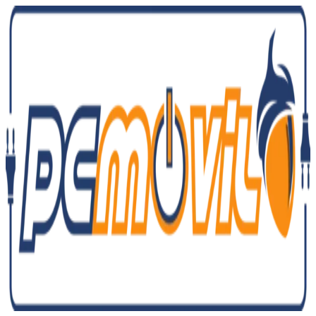
Ir
al
contenido