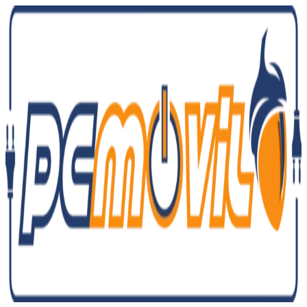
Ir
al
contenido