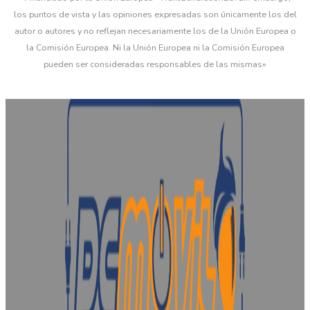
los puntos de vista y las opiniones expresadas son únicamente los del
autor o autores y no reflejan necesariamente los de la Unión Europea o
la Comisión Europea. Ni la Unión Europea ni la Comisión Europea
pueden ser consideradas responsables de las mismas»