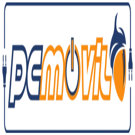
Ir
al
contenido