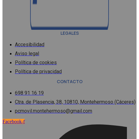
LEGALES
Accesibilidad
Aviso legal
Política de cookies
Política de privacidad
CONTACTO
698 91 16 19
Ctra. de Plasencia, 38, 10810, Montehermoso (Cáceres)
pcmovil.montehermoso@gmail.com
Facebook-f