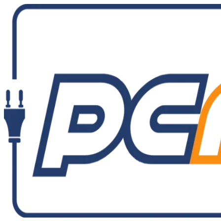
Ir
al
contenido