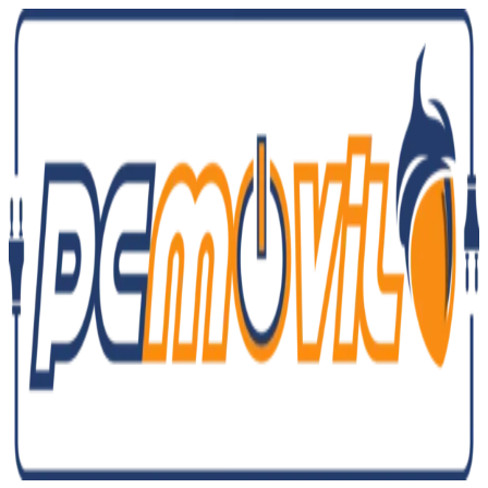
Ir
al
contenido