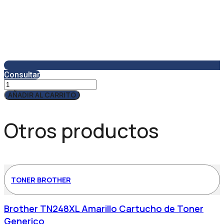
Consultar
Duracell
Pila
AÑADIR AL CARRITO
Boton
Litio
CR2032
Otros productos
3V
Blister2
cantidad
TONER BROTHER
Brother TN248XL Amarillo Cartucho de Toner
Generico