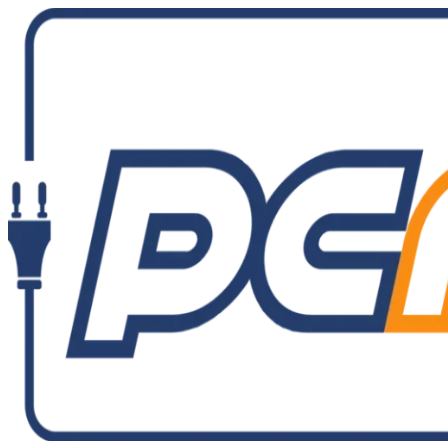
Ir
al
contenido