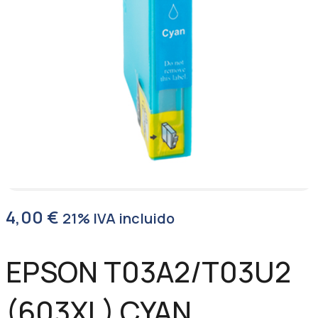
4,00
€
21% IVA incluido
EPSON T03A2/T03U2
(603XL) CYAN