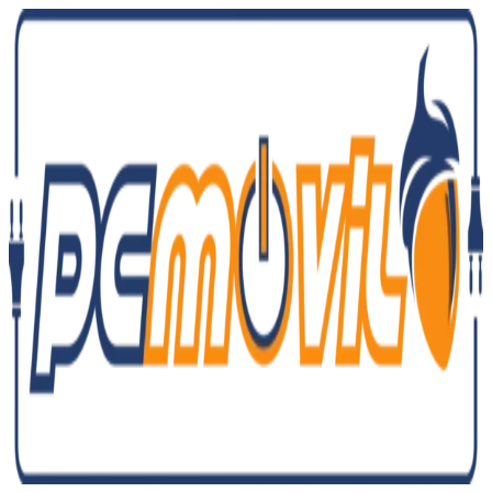
Ir
al
contenido