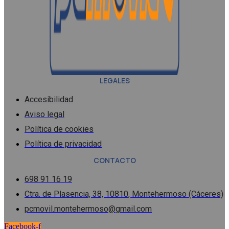
LEGALES
Accesibilidad
Aviso legal
Política de cookies
Política de privacidad
CONTACTO
698 91 16 19
Ctra. de Plasencia, 38, 10810, Montehermoso (Cáceres)
pcmovil.montehermoso@gmail.com
Facebook-f