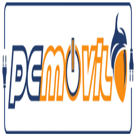
Ir
al
contenido