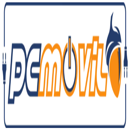
Ir
al
contenido