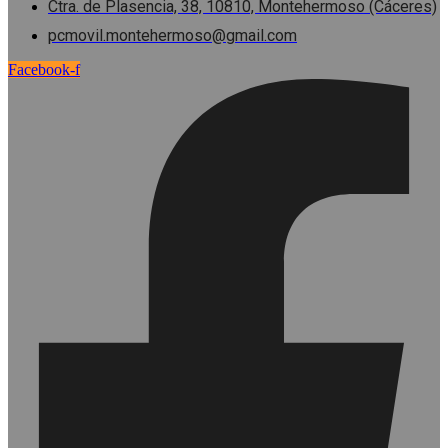
Ctra. de Plasencia, 38, 10810, Montehermoso (Cáceres)
pcmovil.montehermoso@gmail.com
Facebook-f