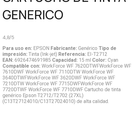
GENERICO
4,8/5
Para uso en:
EPSON
Fabricante:
Genérico
Tipo de
impresión:
Tinta (Ink-jet)
Referencia:
EI-T2712
EAN:
6926474691985
Capacidad:
15 ml
Color:
Cyan
Compatible con:
WorkForce WF 7620DTWFWorkForce WF
7610DWF WorkForce WF 7110DTW WorkForce WF
3640DTWFWorkForce WF 3620DWF WorkForce WF
7210DTW WorkForce WF 7715DWFWorkForce WF
7720DTWF WorkForce WF 7710DWF Cartucho de tinta
genérico Epson T2712/T2702 (27XL)
(C13T27124010/C13T27024010) de alta calidad.