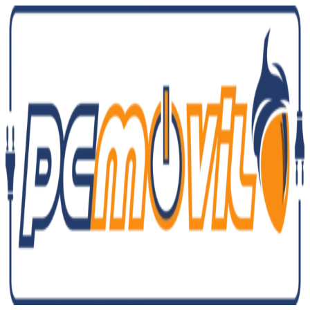
Ir
al
contenido