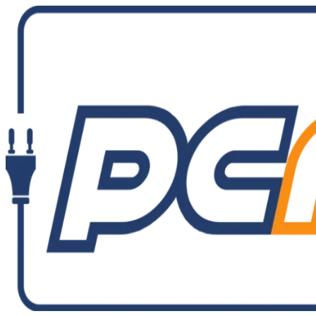
Ir
al
contenido