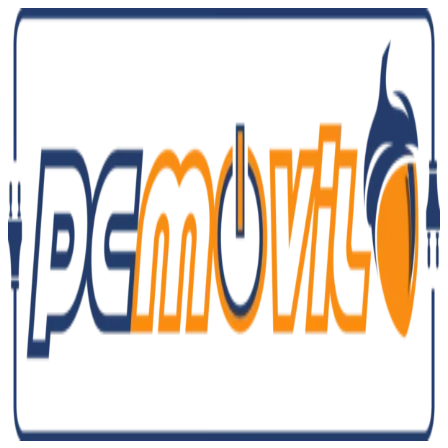
Ir
al
contenido