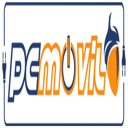
Ir
al
contenido