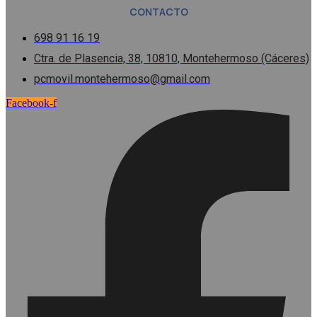
CONTACTO
698 91 16 19
Ctra. de Plasencia, 38, 10810, Montehermoso (Cáceres)
pcmovil.montehermoso@gmail.com
Facebook-f