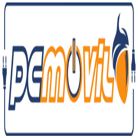
Ir
al
contenido