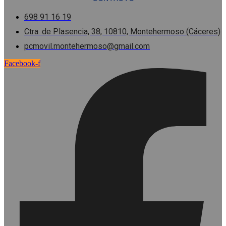
698 91 16 19
Ctra. de Plasencia, 38, 10810, Montehermoso (Cáceres)
pcmovil.montehermoso@gmail.com
Facebook-f