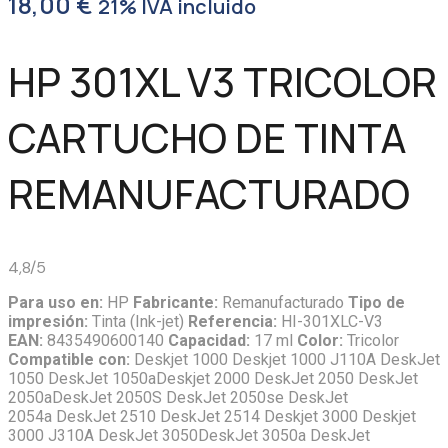
18,00
€
21% IVA incluido
HP 301XL V3 TRICOLOR
CARTUCHO DE TINTA
REMANUFACTURADO
4,8/5
Para uso en:
HP
Fabricante:
Remanufacturado
Tipo de
impresión:
Tinta (Ink-jet)
Referencia:
HI-301XLC-V3
EAN:
8435490600140
Capacidad:
17 ml
Color:
Tricolor
Compatible con:
Deskjet 1000 Deskjet 1000 J110A DeskJet
1050 DeskJet 1050aDeskjet 2000 DeskJet 2050 DeskJet
2050aDeskJet 2050S DeskJet 2050se DeskJet
2054a DeskJet 2510 DeskJet 2514 Deskjet 3000 Deskjet
3000 J310A DeskJet 3050DeskJet 3050a DeskJet