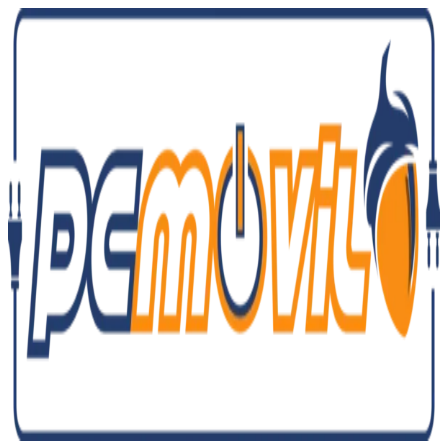
Ir
al
contenido