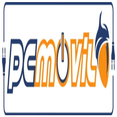
Ir
al
contenido