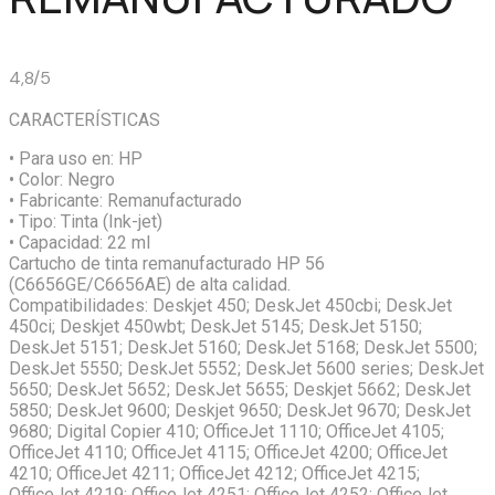
4,8/5
CARACTERÍSTICAS
• Para uso en:
HP
• Color:
Negro
• Fabricante:
Remanufacturado
• Tipo:
Tinta (Ink-jet)
• Capacidad:
22 ml
Cartucho de tinta remanufacturado HP 56
(C6656GE/C6656AE) de alta calidad.
Compatibilidades: Deskjet 450; DeskJet 450cbi; DeskJet
450ci; Deskjet 450wbt; DeskJet 5145; DeskJet 5150;
DeskJet 5151; DeskJet 5160; DeskJet 5168; DeskJet 5500;
DeskJet 5550; DeskJet 5552; DeskJet 5600 series; DeskJet
5650; DeskJet 5652; DeskJet 5655; Deskjet 5662; DeskJet
5850; DeskJet 9600; Deskjet 9650; DeskJet 9670; DeskJet
9680; Digital Copier 410; OfficeJet 1110; OfficeJet 4105;
OfficeJet 4110; OfficeJet 4115; OfficeJet 4200; OfficeJet
4210; OfficeJet 4211; OfficeJet 4212; OfficeJet 4215;
OfficeJet 4219; OfficeJet 4251; OfficeJet 4252; OfficeJet