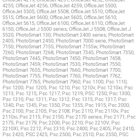
4255; OfficeJet 4256; OfficeJet 4259; OfficeJet 5500;
OfficeJet 5505; OfficeJet 5508; OfficeJet 5510; OfficeJet
5515; OfficeJet 5600; OfficeJet 5605; OfficeJet 5610;
OfficeJet 5615; OfficeJet 6100; OfficeJet 6110; OfficeJet
6150; OfficeJet J 5500 series; OfficeJet J 5508; OfficeJet J
5520; PhotoSmart 130; PhotoSmart 2400 series; PhotoSmart
2405; PhotoSmart 2450; PhotoSmart 7000 serie; PhotoSmart
7150; PhotoSmart 7155; PhotoSmart 7155w; PhotoSmart
7260; PhotoSmart 7268; PhotoSmart 7345; PhotoSmart 7350;
PhotoSmart 7445; PhotoSmart 7450; PhotoSmart 7458;
PhotoSmart 7459; PhotoSmart 7530; PhotoSmart 7550;
PhotoSmart 7655; PhotoSmart 7660; PhotoSmart 7700;
PhotoSmart 7755; PhotoSmart 7760; PhotoSmart 7762;
PhotoSmart 7765; PhotoSmart 7960; Psc 1100; Psc 1110;
Psc 1200; Psc 1205; Psc 1210; Psc 1210v; Psc 1210xi; Psc
1213; Psc 1215; Psc 1217; Psc 1219; PSC 1250; Psc 1300;
Psc 1310; Psc 1311; Psc 1312; Psc 1315; Psc 1317; Psc
1340; Psc 1345; Psc 1350; Psc 1355; Psc 1915; Psc 2000;
Psc 2100; Psc 2105; Psc 2108; Psc 2110; Psc 2110v; Psc
2110xi; Psc 2115; Psc 2150; Psc 2170 series; Psc 2171; Psc
2175; Psc 2179; Psc 2200; Psc 2210; Psc 2210V; Psc
2210XI; Psc 2212; Psc 2310; Psc 2400; Psc 2405; Psc 2410;
Psc 2420; PSC 2425; Psc 2500; Psc 2510; Psc 2550; PSC