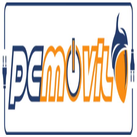
Ir
al
contenido