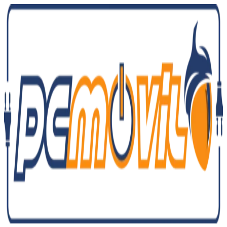
Ir
al
contenido