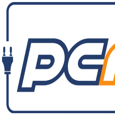
Ir
al
contenido