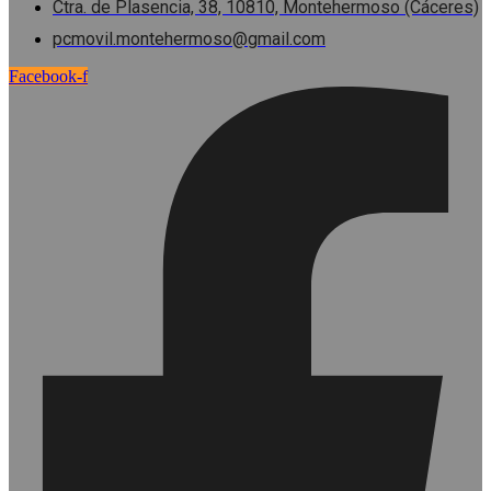
Ctra. de Plasencia, 38, 10810, Montehermoso (Cáceres)
pcmovil.montehermoso@gmail.com
Facebook-f