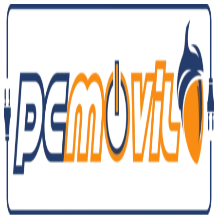
Ir
al
contenido