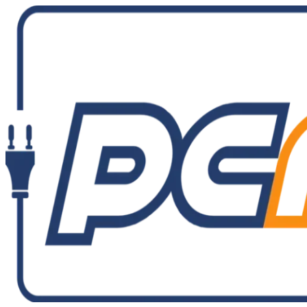
Ir
al
contenido