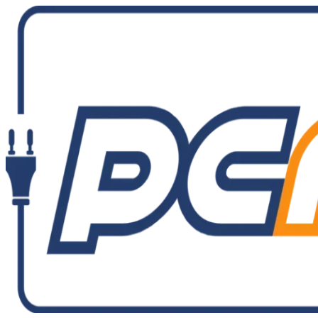
Ir
al
contenido