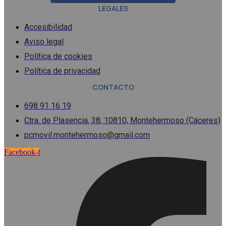
LEGALES
Accesibilidad
Aviso legal
Política de cookies
Política de privacidad
CONTACTO
698 91 16 19
Ctra. de Plasencia, 38, 10810, Montehermoso (Cáceres)
pcmovil.montehermoso@gmail.com
Facebook-f