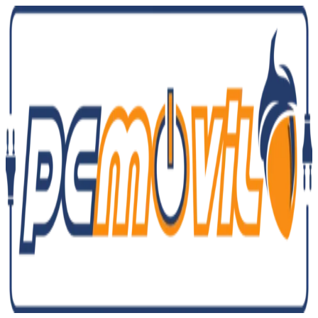
Ir
al
contenido