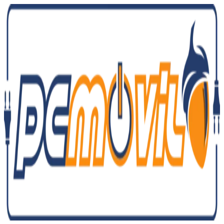
Ir
al
contenido