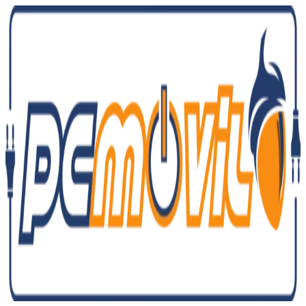
Ir
al
contenido