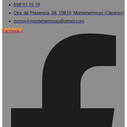
698 91 16 19
Ctra. de Plasencia, 38, 10810, Montehermoso (Cáceres)
pcmovil.montehermoso@gmail.com
Facebook-f