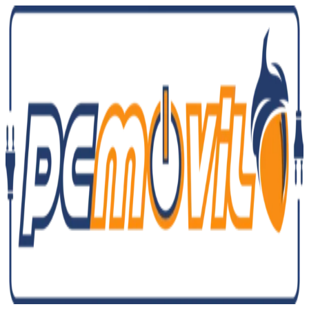
Ir
al
contenido