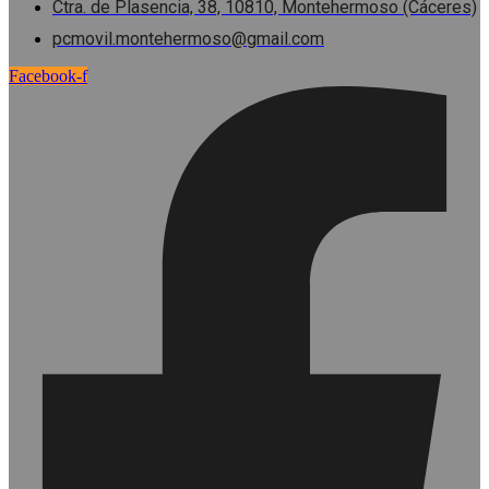
Ctra. de Plasencia, 38, 10810, Montehermoso (Cáceres)
pcmovil.montehermoso@gmail.com
Facebook-f