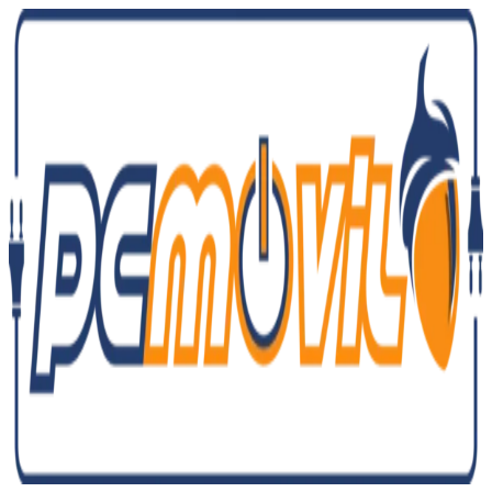
Ir
al
contenido