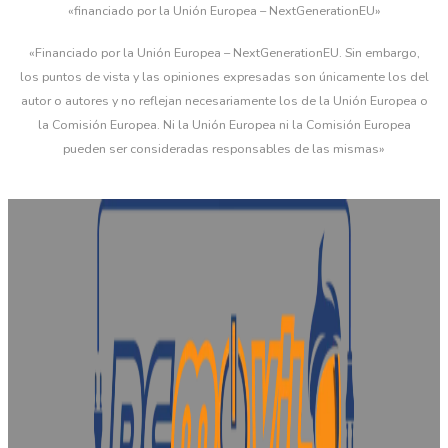
«financiado por la Unión Europea – NextGenerationEU»
«Financiado por la Unión Europea – NextGenerationEU. Sin embargo,
los puntos de vista y las opiniones expresadas son únicamente los del
autor o autores y no reflejan necesariamente los de la Unión Europea o
la Comisión Europea. Ni la Unión Europea ni la Comisión Europea
pueden ser consideradas responsables de las mismas»