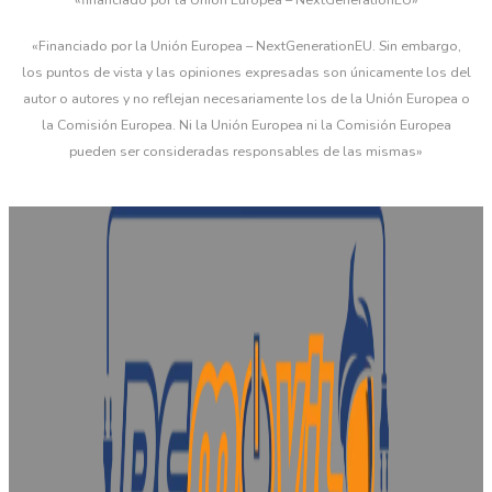
«Financiado por la Unión Europea – NextGenerationEU. Sin embargo,
los puntos de vista y las opiniones expresadas son únicamente los del
autor o autores y no reflejan necesariamente los de la Unión Europea o
la Comisión Europea. Ni la Unión Europea ni la Comisión Europea
pueden ser consideradas responsables de las mismas»