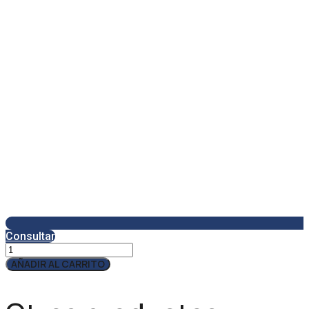
Consultar
Qcharx
Apolo
AÑADIR AL CARRITO
Cargador
2,4A
2