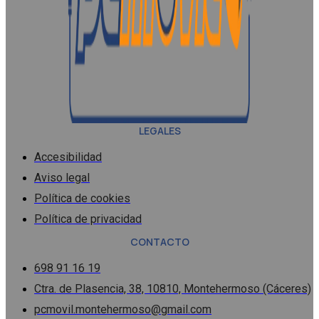
LEGALES
Accesibilidad
Aviso legal
Política de cookies
Política de privacidad
CONTACTO
698 91 16 19
Ctra. de Plasencia, 38, 10810, Montehermoso (Cáceres)
pcmovil.montehermoso@gmail.com