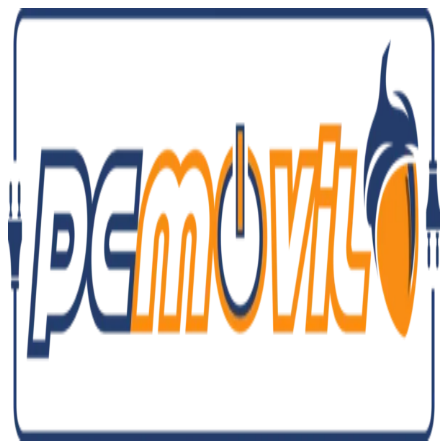
Ir
al
contenido