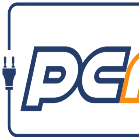
Ir
al
contenido