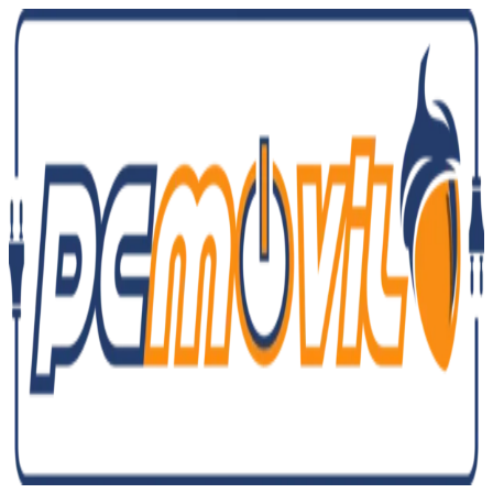
Ir
al
contenido