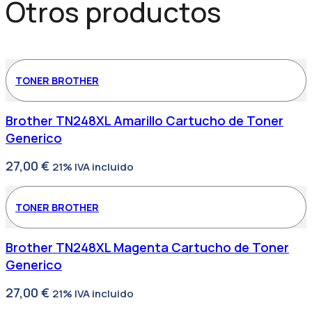
Otros productos
20W
1
Puerto
Tipo
C
+
TONER BROTHER
1
Puerto
USB
Brother TN248XL Amarillo Cartucho de Toner
Blanco
Adaptado
Generico
a
Regletas
27,00
€
21% IVA incluido
cantidad
TONER BROTHER
Brother TN248XL Magenta Cartucho de Toner
Generico
27,00
€
21% IVA incluido