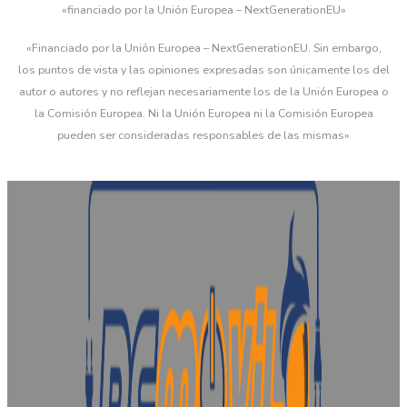
«financiado por la Unión Europea – NextGenerationEU»
«Financiado por la Unión Europea – NextGenerationEU. Sin embargo,
los puntos de vista y las opiniones expresadas son únicamente los del
autor o autores y no reflejan necesariamente los de la Unión Europea o
la Comisión Europea. Ni la Unión Europea ni la Comisión Europea
pueden ser consideradas responsables de las mismas»