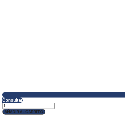
Consultar
Qcharx
Zeus
AÑADIR AL CARRITO
Cargador
Mini
3A