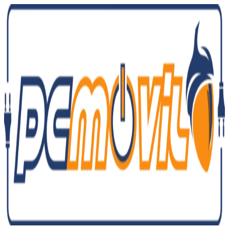
Ir
al
contenido