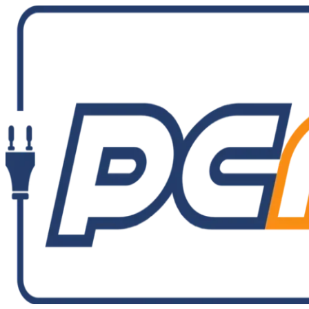
Ir
al
contenido