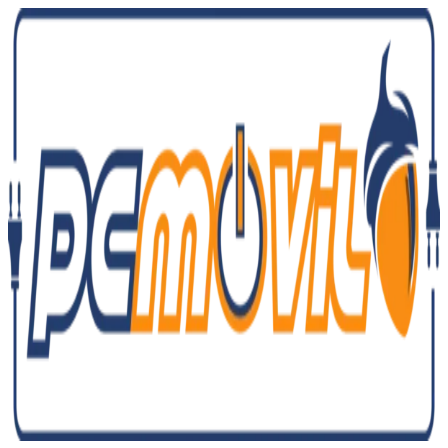
Ir
al
contenido