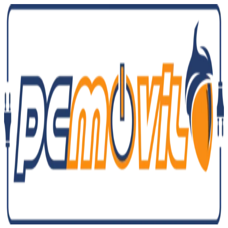
Ir
al
contenido