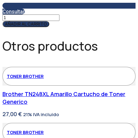
Consultar
Servicio
Técnico
AÑADIR AL CARRITO
SAT12
cantidad
Otros productos
TONER BROTHER
Brother TN248XL Amarillo Cartucho de Toner
Generico
27,00
€
21% IVA incluido
TONER BROTHER