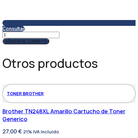
Consultar
Servicio
Técnico
AÑADIR AL CARRITO
SAT150
cantidad
Otros productos
TONER BROTHER
Brother TN248XL Amarillo Cartucho de Toner
Generico
27,00
€
21% IVA incluido