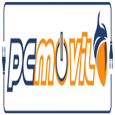
Ir
al
contenido