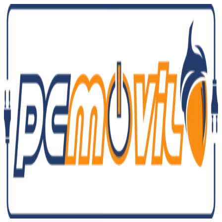
Ir
al
contenido