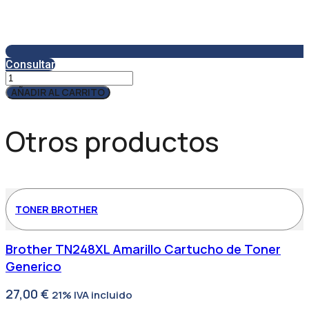
Consultar
Servicio
Técnico
AÑADIR AL CARRITO
SAT185
cantidad
Otros productos
TONER BROTHER
Brother TN248XL Amarillo Cartucho de Toner
Generico
27,00
€
21% IVA incluido