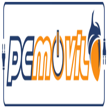
Ir
al
contenido