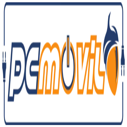
Ir
al
contenido