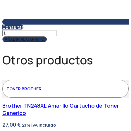
Consultar
Servicio
Técnico
AÑADIR AL CARRITO
SAT450
cantidad
Otros productos
TONER BROTHER
Brother TN248XL Amarillo Cartucho de Toner
Generico
27,00
€
21% IVA incluido