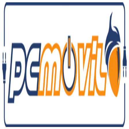
Ir
al
contenido