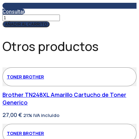
Consultar
Servicio
Técnico
AÑADIR AL CARRITO
SAT7
cantidad
Otros productos
TONER BROTHER
Brother TN248XL Amarillo Cartucho de Toner
Generico
27,00
€
21% IVA incluido
TONER BROTHER