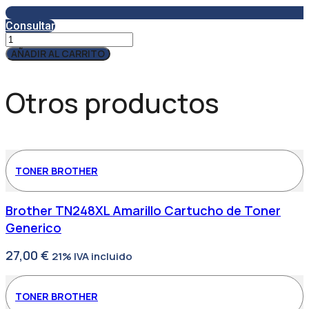
Consultar
Servicio
Técnico
AÑADIR AL CARRITO
SAT5
cantidad
Otros productos
TONER BROTHER
Brother TN248XL Amarillo Cartucho de Toner
Generico
27,00
€
21% IVA incluido
TONER BROTHER