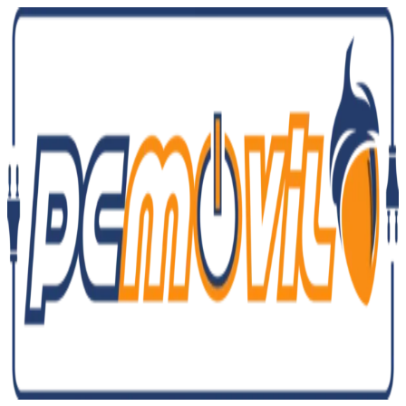
Ir
al
contenido