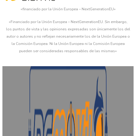
«financiado por la Unión Europea – NextGenerationEU»
«Financiado por la Unión Europea – NextGenerationEU. Sin embargo,
los puntos de vista y las opiniones expresadas son únicamente los del
autor o autores y no reflejan necesariamente los de la Unión Europea o
la Comisión Europea. Ni la Unión Europea ni la Comisión Europea
pueden ser consideradas responsables de las mismas»