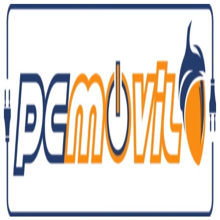
Ir
al
contenido