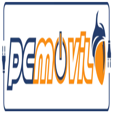
Ir
al
contenido