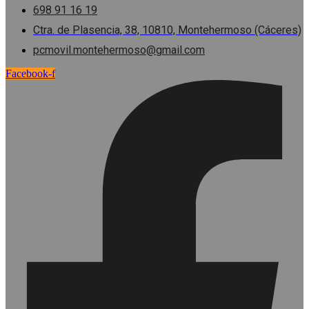
698 91 16 19
Ctra. de Plasencia, 38, 10810, Montehermoso (Cáceres)
pcmovil.montehermoso@gmail.com
Facebook-f