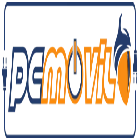
Ir
al
contenido