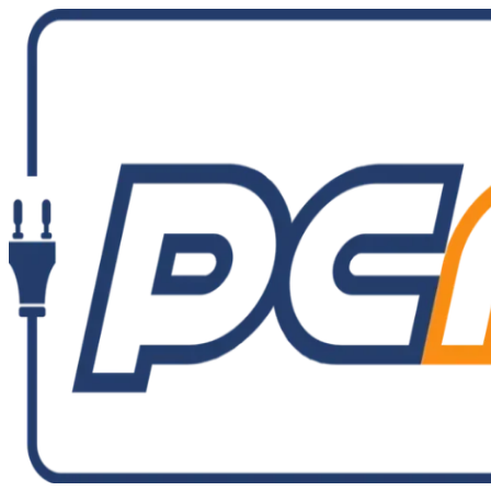
Ir
al
contenido