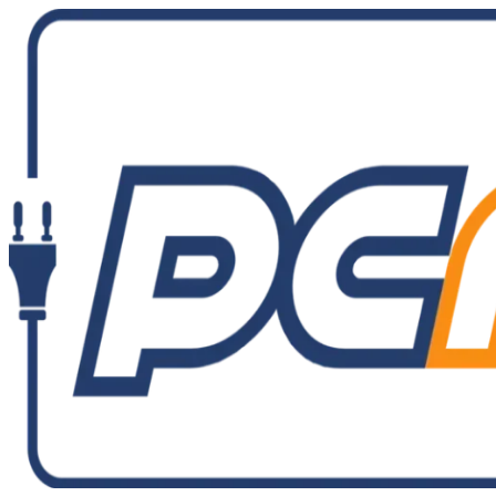
Ir
al
contenido