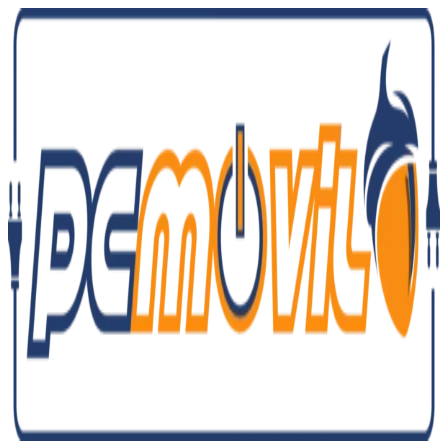
Ir
al
contenido