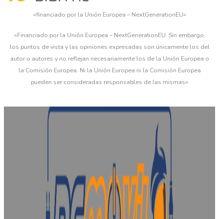
«financiado por la Unión Europea – NextGenerationEU»
«Financiado por la Unión Europea – NextGenerationEU. Sin embargo,
los puntos de vista y las opiniones expresadas son únicamente los del
autor o autores y no reflejan necesariamente los de la Unión Europea o
la Comisión Europea. Ni la Unión Europea ni la Comisión Europea
pueden ser consideradas responsables de las mismas»